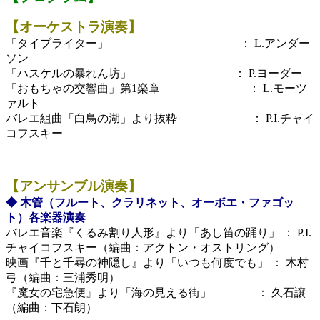
【オーケストラ演奏】
「タイプライター」 ： L.アンダー
ソン
「ハスケルの暴れん坊」 ： P.ヨーダー
「おもちゃの交響曲」第1楽章 ： L.モーツ
ァルト
バレエ組曲「白鳥の湖」より抜粋 ： P.I.チャイ
コフスキー
【アンサンブル演奏】
◆ 木管（フルート、クラリネット、オーボエ・ファゴッ
ト）各楽器演奏
バレエ音楽『くるみ割り人形』より「あし笛の踊り」 ： P.I.
チャイコフスキー（編曲：アクトン・オストリング）
映画『千と千尋の神隠し』より「いつも何度でも」 ： 木村
弓（編曲：三浦秀明）
『魔女の宅急便』より「海の見える街」 ： 久石譲
（編曲：下石朗）