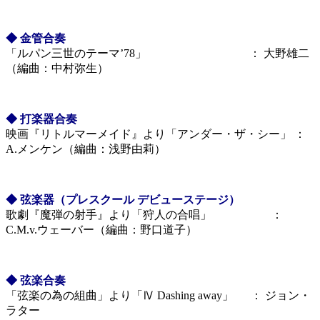
◆ 金管合奏
「ルパン三世のテーマ’78」 ： 大野雄二
（編曲：中村弥生）
◆ 打楽器合奏
映画『リトルマーメイド』より「アンダー・ザ・シー」 ：
A.メンケン（編曲：浅野由莉）
◆ 弦楽器（プレスクール デビューステージ）
歌劇『魔弾の射手』より「狩人の合唱」 ：
C.M.v.ウェーバー（編曲：野口道子）
◆ 弦楽合奏
「弦楽の為の組曲」より「Ⅳ Dashing away」 ： ジョン・
ラター