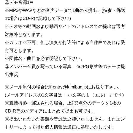
②デモ音源1曲
※MP3やWAVなどの音声データで1曲のみ提出。(持参・郵送
の場合はCD-Rに記録して下さい)
ビデオ等の動画および動画サイトのアドレスでの提出は選考
対象外となります。
※カラオケ不可、但し演奏が打込等による自作曲であれば受
付可とします。
※団体名・曲目を必ず明記して下さい。
③メンバー全員が写っている写真 ※JPG形式等のデータ提
出推奨
※メール添付の場合はlf-entry@kimibun.jpにお送り下さい。
(メールアドレスの1文字目は「 小文字の L （エル） 」です)
※直接持参・郵送される場合、上記3点分のデータを1枚の
CD-R等のメディアにまとめて提出も可です。
※提出いただいた書類や音源は返却いたしません。またエン
トリーによって得た個人情報は適正に処理いたします。